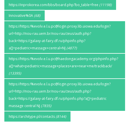
https://inprokorea.com/bbs/board.php?bo_table=free
(11198)
Innovative%0A
(68)
https://https:/%evolv.e.l.u.pc@login.proxy.lib.uiowa.edu/login?
url=http://nou-rau.uem.br/nou-rau/zeus/auth.php?
back=https://galaxy-at-fairy.df.ru/phpinfo.php?
a[]=pediatric+massage+central+NJ
(4877)
https://https:/%evolv.e.l.u.pc@haedongacademy.org/phpinfo.php?
a[]=what+pediatric+massage+places+are+near+me/trackback/
(13395)
https://https:/%evolv.e.l.u.pc@login.proxy.lib.uiowa.edu/login?
url=http://nou-rau.uem.br/nou-rau/zeus/auth.php?
back=https://galaxy-at-fairy.df.ru/phpinfo.php?a[]=pediatric
massage central NJ
(7835)
https://architype.pl/contacts
(8144)