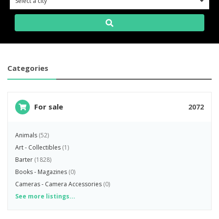
Select a city
0
Categories
For sale
2072
Animals
(52)
Art - Collectibles
(1)
Barter
(1828)
Books - Magazines
(0)
Cameras - Camera Accessories
(0)
See more listings...