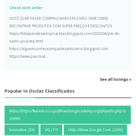
Check with seller
VOCÊ QUER FAZER COMPRAS BARATAS E NÃO SABE ONDE
ENCONTRAR PRODUTOS COM SUPER PREÇOS E DESCONTOS
https://listapaisdesantopicaretas.blogspot.com/2020/06/pai-de-
santo-picareta.html
https://alguemconheceumpaidesantoserio.blogspot.com
https://www.paiosval...
See all listings »
Popular In Osclaz Classificados
https://https:/%evolv.e.l.u.pc@haedongacademy.org/phpinfo.php?a
(6980)
Innovative
(59)
VQ
(77)
Http://Www.Google.Com
(2209)