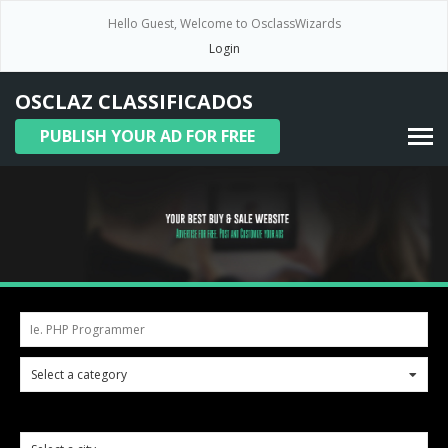
Hello Guest, Welcome to OsclassWizards
Login
OSCLAZ CLASSIFICADOS
PUBLISH YOUR AD FOR FREE
Ie. PHP Programmer
Select a category
0