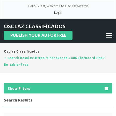
Hello Guest, Welcome to OsclassWizards
Login
OSCLAZ CLASSIFICADOS
PUBLISH YOUR AD FOR FREE
Osclaz Classificados
Search Results: Https://inprokorea.com/bbs/board.php?
/
Bo_table=free
Show Filters
Search Results